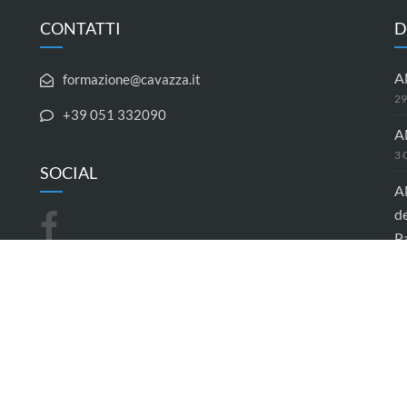
CONTATTI
D
A
formazione@cavazza.it
29
+39 051 332090
A
3 
SOCIAL
A
de
P
17
c
1 