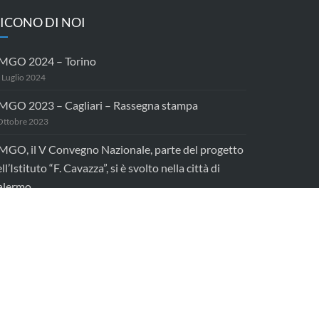
ICONO DI NOI
MGO 2024 – Torino
 Luglio 2024
MGO 2023 – Cagliari – Rassegna stampa
Ottobre 2023
MGO, il V Convegno Nazionale, parte del progetto
ll’Istituto “F. Cavazza”, si è svolto nella città di
alermo
 Marzo 2020
ache
Gennaio 2020